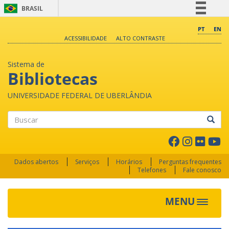
BRASIL
Simplifique!
PT
EN
ACESSIBILIDADE
ALTO CONTRASTE
Comunica BR
Participe
Sistema de
Acesso à informação
Bibliotecas
Legislação
UNIVERSIDADE FEDERAL DE UBERLÂNDIA
Canais
Buscar
Dados abertos
Serviços
Horários
Perguntas frequentes
Telefones
Fale conosco
MENU
Toggle 