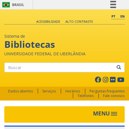
BRASIL
Simplifique!
PT
EN
ACESSIBILIDADE
ALTO CONTRASTE
Comunica BR
Participe
Sistema de
Acesso à informação
Bibliotecas
Legislação
UNIVERSIDADE FEDERAL DE UBERLÂNDIA
Canais
Buscar
Dados abertos
Serviços
Horários
Perguntas frequentes
Telefones
Fale conosco
MENU
Toggle 