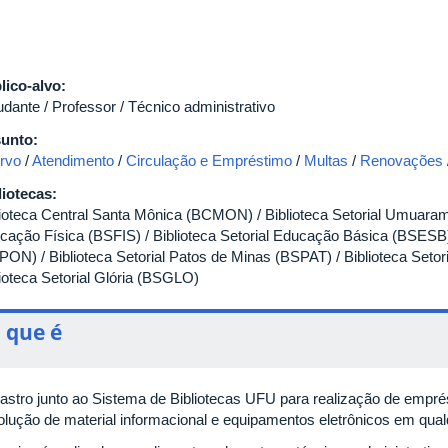
lico-alvo:
udante / Professor / Técnico administrativo
unto:
rvo
/
Atendimento
/
Circulação e Empréstimo
/
Multas
/
Renovações
liotecas:
lioteca Central Santa Mônica (BCMON) / Biblioteca Setorial Umuaram
cação Física (BSFIS) / Biblioteca Setorial Educação Básica (BSESB) /
PON) / Biblioteca Setorial Patos de Minas (BSPAT) / Biblioteca Set
lioteca Setorial Glória (BSGLO)
 que é
astro junto ao Sistema de Bibliotecas UFU para realização de empré
olução de material informacional e equipamentos eletrônicos em qua