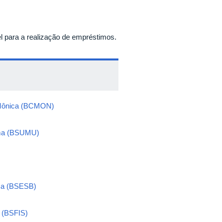
vel para a realização de empréstimos.
ta Mônica (BCMON)
rama (BSUMU)
ica (BSESB)
a (BSFIS)