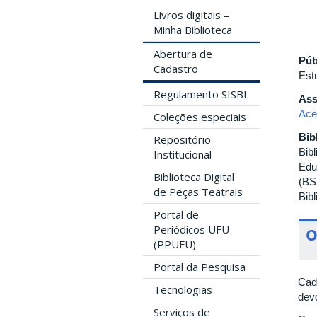
Livros digitais –
Minha Biblioteca
Abertura de
Púb
Cadastro
Est
Regulamento SISBI
Ass
Ace
Coleções especiais
Bib
Repositório
Bib
Institucional
Edu
Biblioteca Digital
(BS
de Peças Teatrais
Bib
Portal de
Periódicos UFU
O
(PPUFU)
Portal da Pesquisa
Cad
Tecnologias
dev
Serviços de