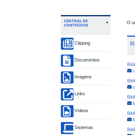
Se
PRO
Fon
CENTRAL DE
O us
CONTEÚDOS
R
Clipping
Documentos
Bib
c
Imagens
Bib
c
Links
Bibl
b
Vídeos
Bib
Sistemas
Bib