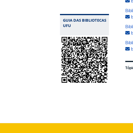
b
Bibl
b
GUIA DAS BIBLIOTECAS
UFU
Bib
b
Bib
b
Tópi