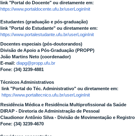
k "Portal do Docente" ou diretamente em:
https://www.portaldocente.ufu.br/userLoginInit
udantes (graduação e pós-graduação)
k "Portal do Estudante" ou diretamente em:
https://www.portalestudante.ufu.br/userLoginInit
Docentes especiais (pós-doutorandos)
isão de Apoio a Pós-Graduação (PROPP)
o Martins Neto (coordenador)
mail:
diapg@propp.ufu.br
e: (34) 3239-4881
nicos Administrativos
k "Portal do Téc. Administrativo" ou diretamente em:
https://www.portaltecnico.ufu.br/userLoginInit
Residência Médica e Residência Multiprofissional da Saúde
AP - Diretoria de Administração de Pessoal
udionor Antônio Silva - Divisão de Movimentação e Registro
e: (34) 3239-4670