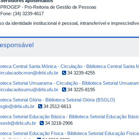
rvidores aposentados
GEP - Pró-Reitoria de Gestão de Pessoas
e: (34) 3239-4617
o da identidade institucional é pessoal, intransferível e imprescindí
esponsável
lioteca Central Santa Mônica - Circulação - Biblioteca Central San
irculacaobcmon@dirbi.ufu.br
34 3239-4255
lioteca Setorial Umuarama - Circulação - Biblioteca Setorial Umua
irculacaobsumu@dirbi.ufu.br
34 3225-8195
ioteca Setorial Glória - Biblioteca Setorial Glória (BSGLO)
sglo@dirbi.ufu.br
34 2512-6613
lioteca Setorial Educação Básica - Biblioteca Setorial Educação Bás
bsesb@dirbi.ufu.br
34 3218-2906
lioteca Setorial Educação Física - Biblioteca Setorial Educação Físic