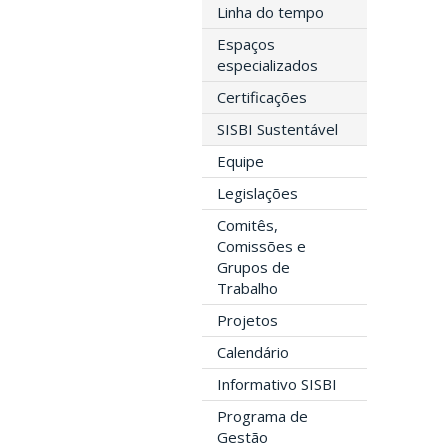
lin
Linha do tempo
Espaços
especializados
Est
lin
Certificações
SISBI Sustentável
Equipe
Div
Joã
Legislações
E-
Comitês,
Fon
Comissões e
Grupos de
Téc
Trabalho
lin
Projetos
Calendário
DIR
Informativo SISBI
Cla
Fon
Programa de
Gestão