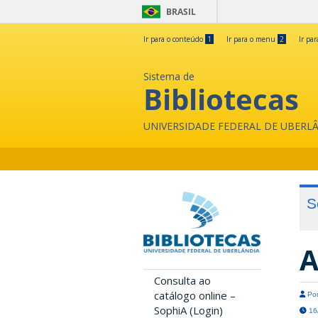
BRASIL
Ir para o conteúdo
1
Ir para o menu
2
Ir pa
Sistema de
Bibliotecas
UNIVERSIDADE FEDERAL DE UBERL
S
A
Consulta ao
catálogo online –
Por
SophiA (Login)
16/