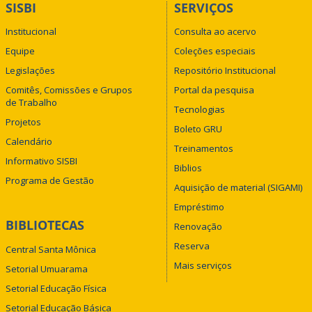
SISBI
SERVIÇOS
Institucional
Consulta ao acervo
Equipe
Coleções especiais
Legislações
Repositório Institucional
Comitês, Comissões e Grupos
Portal da pesquisa
de Trabalho
Tecnologias
Projetos
Boleto GRU
Calendário
Treinamentos
Informativo SISBI
Biblios
Programa de Gestão
Aquisição de material (SIGAMI)
Empréstimo
BIBLIOTECAS
Renovação
Reserva
Central Santa Mônica
Mais serviços
Setorial Umuarama
Setorial Educação Física
Setorial Educação Básica