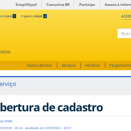
Simplifique!
Comunica BR
Participe
Acesso à infor
ACESS
ra a busca
3
Ir para o rodapé
4
Busc
ÂNDIA
Dados abertos
Serviços
Horários
Perguntas f
erviço
bertura de cadastro
tal SISBI
10/2016 - 16:14 - atualizado em 13/03/2024 - 16:07