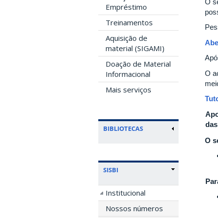
O se
Empréstimo
poss
Treinamentos
Pes
Aquisição de
Abe
material (SIGAMI)
Após
Doação de Material
O a
Informacional
meio
Mais serviços
Tut
Apo
das
BIBLIOTECAS
O s
SISBI
Par
Institucional
Nossos números