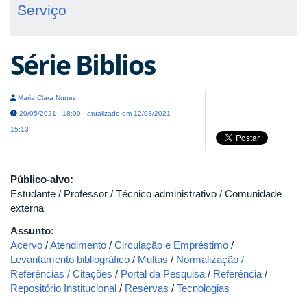
Serviço
Série Biblios
Maria Clara Nunes
20/05/2021 - 18:00 - atualizado em 12/08/2021 -
15:13
Público-alvo:
Estudante / Professor / Técnico administrativo / Comunidade
externa
Assunto:
Acervo
/
Atendimento
/
Circulação e Empréstimo
/
Levantamento bibliográfico
/
Multas
/
Normalização /
Referências / Citações
/
Portal da Pesquisa
/
Referência
/
Repositório Institucional
/
Reservas
/
Tecnologias