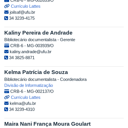
CRB-6 - MG-002639/O
Currículo Lattes
joilsaf@ufu.br
34 3239-4175
Kaliny Pereira de Andrade
Bibliotecário documentalista - Gerente
CRB-6 - MG-003939/O
kaliny.andrade@ufu.br
34 3825-8871
Kelma Patrícia de Souza
Bibliotecário documentalista - Coordenadora
Divisão de Informatização
CRB-6 - MG-002137/O
Currículo Lattes
kelma@ufu.br
34 3239-4310
Maira Nani França Moura Goulart