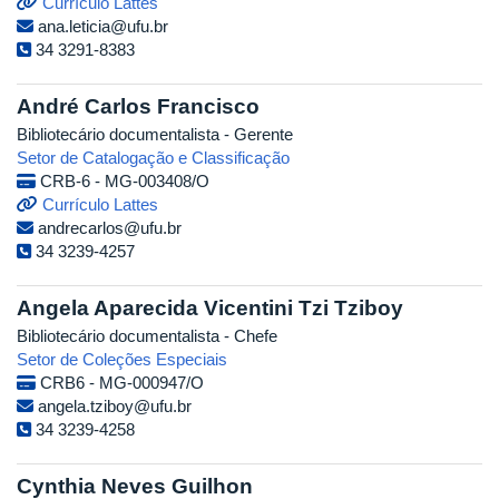
Currículo Lattes
ana.leticia@ufu.br
34 3291-8383
André Carlos Francisco
Bibliotecário documentalista - Gerente
Setor de Catalogação e Classificação
CRB-6 - MG-003408/O
Currículo Lattes
andrecarlos@ufu.br
34 3239-4257
Angela Aparecida Vicentini Tzi Tziboy
Bibliotecário documentalista - Chefe
Setor de Coleções Especiais
CRB6 - MG-000947/O
angela.tziboy@ufu.br
34 3239-4258
Cynthia Neves Guilhon