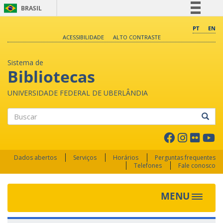
BRASIL
Simplifique!
PT
EN
ACESSIBILIDADE
ALTO CONTRASTE
Comunica BR
Participe
Sistema de
Acesso à informação
Bibliotecas
Legislação
UNIVERSIDADE FEDERAL DE UBERLÂNDIA
Canais
Buscar
Dados abertos
Serviços
Horários
Perguntas frequentes
Telefones
Fale conosco
MENU
Toggle 