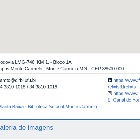
odovia LMG-746, KM 1, - Bloco 1A
pus Monte Carmelo - Monte Carmelo-MG - CEP 38500-000
smtc@dirbi.ufu.br
https://www
4 3810-1018
34 3810-1019
ref=ts&fref=ts
https://www.
Canal do Yo
Planta Baixa - Biblioteca Setorial Monte Carmelo
aleria de imagens