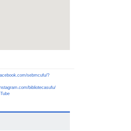
.facebook.com/sebmcufu/?
instagram.com/bibliotecasufu/
uTube