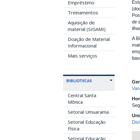
Empréstimo
Est
(do
Treinamentos
Pos
de 
Aquisição de
ilh
material (SIGAMI)
A B
Doação de Material
mate
Informacional
emp
Mais serviços
base
BIBLIOTECAS
Ger
Van
Central Santa
Hor
Mônica
Seg
Setorial Umuarama
Uni
Setorial Educação
Div
Física
Setorial Educação