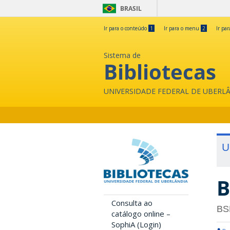
BRASIL
Ir para o conteúdo
1
Ir para o menu
2
Ir pa
Sistema de
Bibliotecas
UNIVERSIDADE FEDERAL DE UBERL
U
B
Consulta ao
BS
catálogo online –
SophiA (Login)