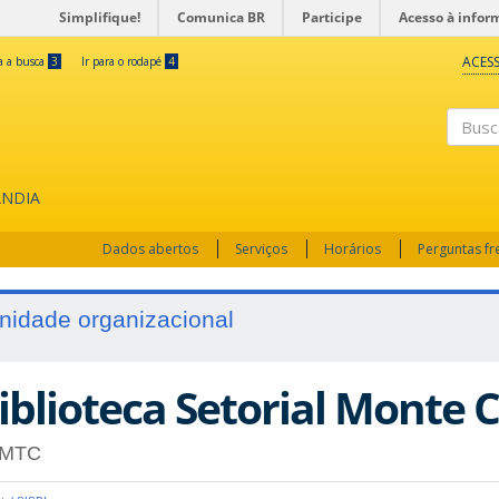
Simplifique!
Comunica BR
Participe
Acesso à infor
ACESS
ra a busca
3
Ir para o rodapé
4
Busc
ÂNDIA
Dados abertos
Serviços
Horários
Perguntas f
nidade organizacional
iblioteca Setorial Monte 
MTC