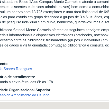
á situada no Bloco 1A do Campus Monte Carmelo e atende a comu
centes, discentes e técnicos administrativos) bem como a comunidad
sui um acervo com 13.725 exemplares e uma área física total de 6
salas para estudo em grupo destinada a grupos de 3 a 6 usuários, esp
as de pesquisa individual e em dupla, banheiros, guarda-volumes e se
iblioteca Setorial Monte Carmelo oferece os seguintes serviços: emp
riais informacionais e dispositivos eletrônicos (netebooks, notebooks
réstimo entre as bibliotecas; treinamentos (grupos e individuais) e
s de dados e visita orientada; comutação bibliográfica e consulta loc
ente:
ia Soares Rodrigues
ário de atendimento:
unda a sexta-feira, das 8h às 17h
dade Organizacional Superior:
isão de Atendimento ao Usuário