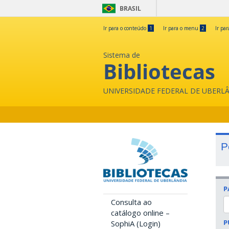
BRASIL
Ir para o conteúdo
1
Ir para o menu
2
Ir pa
Sistema de
Bibliotecas
UNIVERSIDADE FEDERAL DE UBERL
P
P
Consulta ao
catálogo online –
P
SophiA (Login)