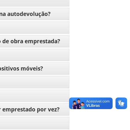
l na autodevolução?
o de obra emprestada?
ositivos móveis?
r emprestado por vez?