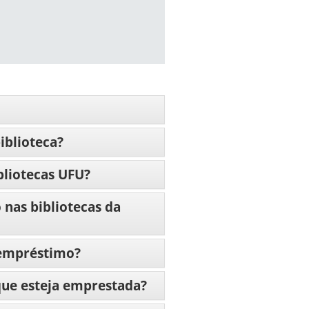
iblioteca?
liotecas UFU?
nas bibliotecas da
 empréstimo?
ue esteja emprestada?