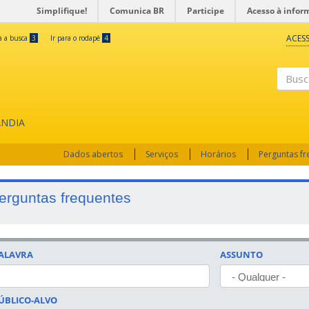
Simplifique!
Comunica BR
Participe
Acesso à infor
ACESS
ra a busca
3
Ir para o rodapé
4
Busc
ÂNDIA
Dados abertos
Serviços
Horários
Perguntas f
erguntas frequentes
ALAVRA
ASSUNTO
ÚBLICO-ALVO