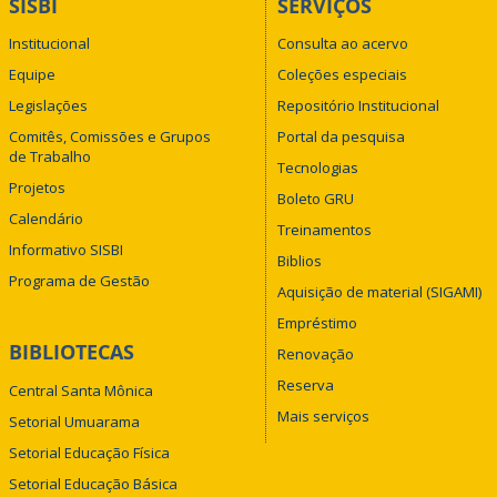
SISBI
SERVIÇOS
Institucional
Consulta ao acervo
Equipe
Coleções especiais
Legislações
Repositório Institucional
Comitês, Comissões e Grupos
Portal da pesquisa
de Trabalho
Tecnologias
Projetos
Boleto GRU
Calendário
Treinamentos
Informativo SISBI
Biblios
Programa de Gestão
Aquisição de material (SIGAMI)
Empréstimo
BIBLIOTECAS
Renovação
Reserva
Central Santa Mônica
Mais serviços
Setorial Umuarama
Setorial Educação Física
Setorial Educação Básica