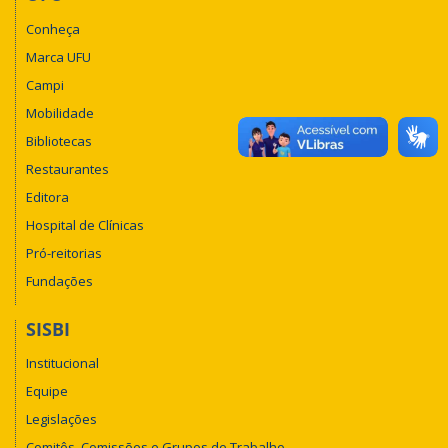
Conheça
Marca UFU
Campi
Mobilidade
Bibliotecas
Restaurantes
Editora
Hospital de Clínicas
Pró-reitorias
Fundações
SISBI
Institucional
Equipe
Legislações
Comitês, Comissões e Grupos de Trabalho