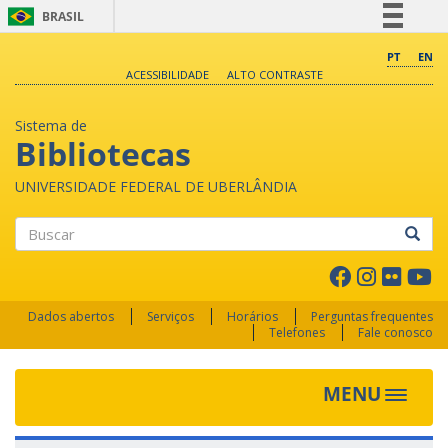
BRASIL
Simplifique!
PT
EN
ACESSIBILIDADE
ALTO CONTRASTE
Comunica BR
Participe
Sistema de
Acesso à informação
Bibliotecas
Legislação
UNIVERSIDADE FEDERAL DE UBERLÂNDIA
Canais
Buscar
Dados abertos
Serviços
Horários
Perguntas frequentes
Telefones
Fale conosco
MENU
Toggle 