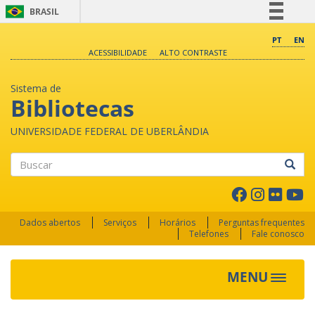
BRASIL
Simplifique!
PT
EN
ACESSIBILIDADE
ALTO CONTRASTE
Comunica BR
Participe
Sistema de
Acesso à informação
Bibliotecas
Legislação
UNIVERSIDADE FEDERAL DE UBERLÂNDIA
Canais
Buscar
Dados abertos
Serviços
Horários
Perguntas frequentes
Telefones
Fale conosco
MENU
Toggle 