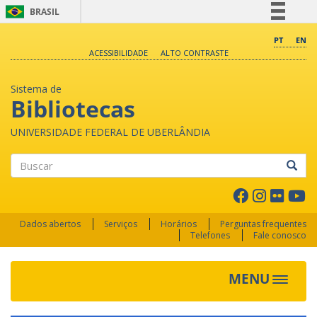
BRASIL
Simplifique!
PT
EN
ACESSIBILIDADE
ALTO CONTRASTE
Comunica BR
Participe
Sistema de
Acesso à informação
Bibliotecas
Legislação
UNIVERSIDADE FEDERAL DE UBERLÂNDIA
Canais
Buscar
Dados abertos
Serviços
Horários
Perguntas frequentes
Telefones
Fale conosco
MENU
Toggle 