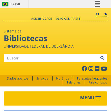
BRASIL
Simplifique!
PT
EN
ACESSIBILIDADE
ALTO CONTRASTE
Comunica BR
Participe
Sistema de
Acesso à informação
Bibliotecas
Legislação
UNIVERSIDADE FEDERAL DE UBERLÂNDIA
Canais
Buscar
Dados abertos
Serviços
Horários
Perguntas frequentes
Telefones
Fale conosco
MENU
Toggle 