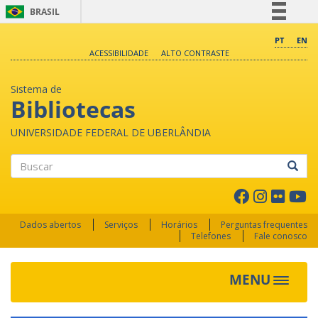
BRASIL
Simplifique!
PT
EN
ACESSIBILIDADE
ALTO CONTRASTE
Comunica BR
Participe
Sistema de
Acesso à informação
Bibliotecas
Legislação
UNIVERSIDADE FEDERAL DE UBERLÂNDIA
Canais
Buscar
Dados abertos
Serviços
Horários
Perguntas frequentes
Telefones
Fale conosco
MENU
Toggle 