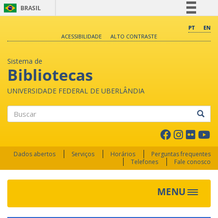
BRASIL
Simplifique!
PT
EN
ACESSIBILIDADE
ALTO CONTRASTE
Comunica BR
Participe
Sistema de
Acesso à informação
Bibliotecas
Legislação
UNIVERSIDADE FEDERAL DE UBERLÂNDIA
Canais
Buscar
Dados abertos
Serviços
Horários
Perguntas frequentes
Telefones
Fale conosco
MENU
Toggle 