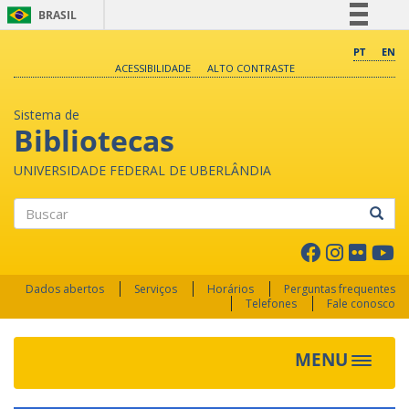
BRASIL
Simplifique!
PT
EN
ACESSIBILIDADE
ALTO CONTRASTE
Comunica BR
Participe
Sistema de
Acesso à informação
Bibliotecas
Legislação
UNIVERSIDADE FEDERAL DE UBERLÂNDIA
Canais
Buscar
Dados abertos
Serviços
Horários
Perguntas frequentes
Telefones
Fale conosco
MENU
Toggle 