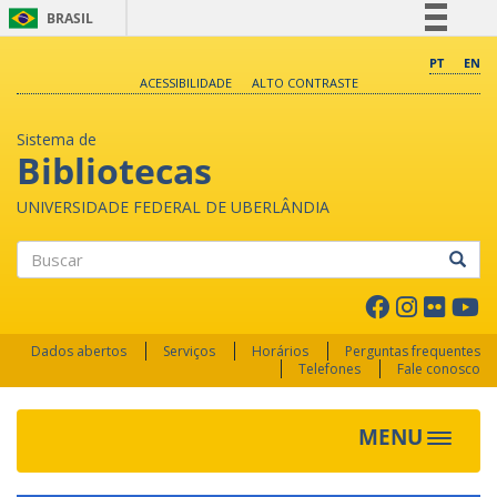
BRASIL
Simplifique!
PT
EN
ACESSIBILIDADE
ALTO CONTRASTE
Comunica BR
Participe
Sistema de
Acesso à informação
Bibliotecas
Legislação
UNIVERSIDADE FEDERAL DE UBERLÂNDIA
Canais
Buscar
Dados abertos
Serviços
Horários
Perguntas frequentes
Telefones
Fale conosco
MENU
Toggle 