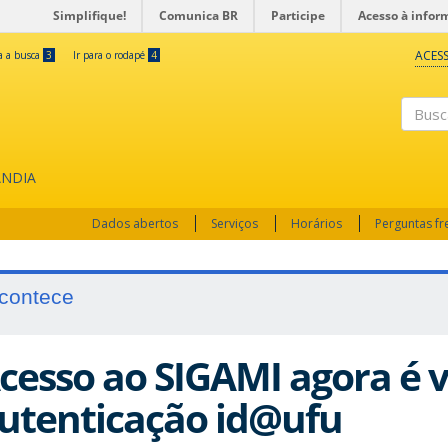
Simplifique!
Comunica BR
Participe
Acesso à infor
ACESS
ra a busca
3
Ir para o rodapé
4
Busc
ÂNDIA
Dados abertos
Serviços
Horários
Perguntas f
contece
cesso ao SIGAMI agora é v
utenticação id@ufu