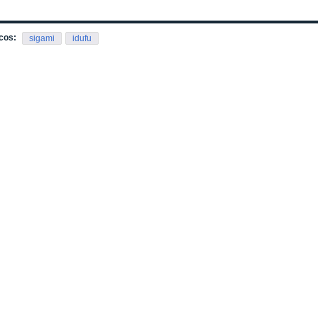
cos:
sigami
idufu