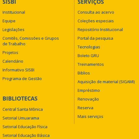
SISBI
SERVIÇOS
Institucional
Consulta ao acervo
Equipe
Coleções especiais
Legislações
Repositório Institucional
Comitês, Comissões e Grupos
Portal da pesquisa
de Trabalho
Tecnologias
Projetos
Boleto GRU
Calendário
Treinamentos
Informativo SISBI
Biblios
Programa de Gestão
Aquisição de material (SIGAMI)
Empréstimo
BIBLIOTECAS
Renovação
Reserva
Central Santa Mônica
Mais serviços
Setorial Umuarama
Setorial Educação Física
Setorial Educação Básica