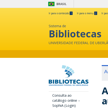
BRASIL
Ir para o conteúdo
1
Ir para o menu
2
Ir pa
Sistema de
Bibliotecas
UNIVERSIDADE FEDERAL DE UBERL
A
A
Consulta ao
a
catálogo online –
SophiA (Login)