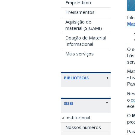
Empréstimo
Treinamentos
Inf
Aquisição de
Mat
material (SIGAMI)
Doação de Material
Informacional
O s
Mais serviços
bás
ser
Mat
BIBLIOTECAS
• Li
Para
Res
o
ca
SISBI
exe
O
M
Institucional
pro
Nossos números
Par