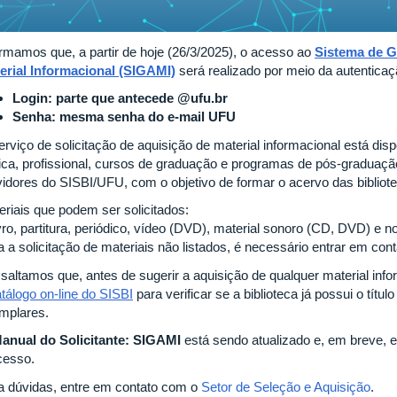
ormamos que, a partir de hoje (26/3/2025), o acesso ao
Sistema de G
erial Informacional (SIGAMI)
será realizado por meio da autentica
Lo
gin:
parte que antecede @ufu.br
Senha:
mesma senha do e-mail UFU
erviço de solicitação de aquisição de material informacional está di
ica, profissional, cursos de graduação e programas de pós-graduaç
vidores do SISBI/UFU, com o objetivo de formar o acervo das bibliot
eriais que podem ser solicitados:
vro, partitura, periódico, vídeo (DVD), material sonoro (CD, DVD) e n
 a solicitação de materiais não listados, é necessário entrar em cont
saltamos que, antes de sugerir a aquisição de qualquer material info
tálogo on-line do SISBI
para verificar se a biblioteca já possui o títu
mplares.
anual do Solicitante: SIGAMI
está sendo atualizado e, em breve, es
cesso.
a dúvidas, entre em contato com o
Setor de Seleção e Aquisição
.