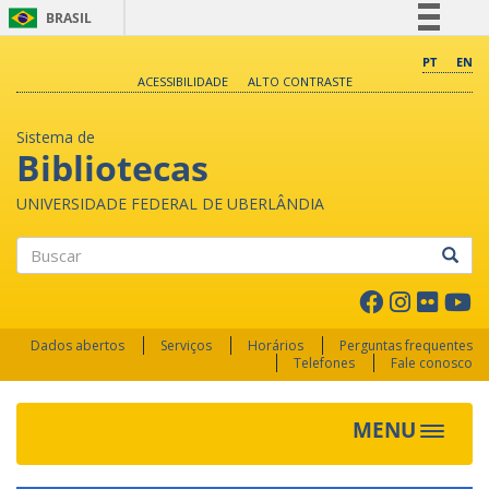
BRASIL
Simplifique!
PT
EN
ACESSIBILIDADE
ALTO CONTRASTE
Comunica BR
Participe
Sistema de
Acesso à informação
Bibliotecas
Legislação
UNIVERSIDADE FEDERAL DE UBERLÂNDIA
Canais
Buscar
Dados abertos
Serviços
Horários
Perguntas frequentes
Telefones
Fale conosco
MENU
Toggle 