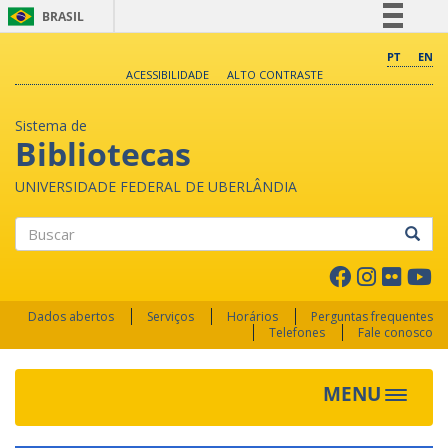
BRASIL
Simplifique!
PT
EN
ACESSIBILIDADE
ALTO CONTRASTE
Comunica BR
Participe
Sistema de
Acesso à informação
Bibliotecas
Legislação
UNIVERSIDADE FEDERAL DE UBERLÂNDIA
Canais
Buscar
Dados abertos
Serviços
Horários
Perguntas frequentes
Telefones
Fale conosco
MENU
Toggle 