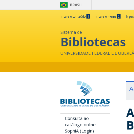
BRASIL
Ir para o conteúdo
1
Ir para o menu
2
Ir pa
Sistema de
Bibliotecas
UNIVERSIDADE FEDERAL DE UBERL
A
A
Consulta ao
B
catálogo online –
SophiA (Login)