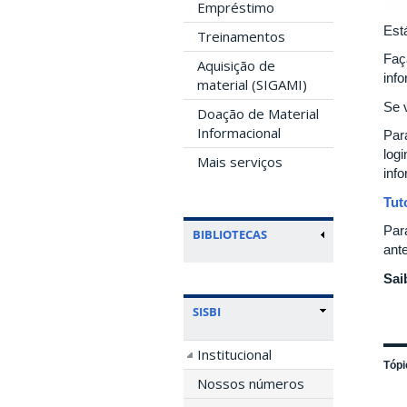
Empréstimo
Est
Treinamentos
Faç
Aquisição de
inf
material (SIGAMI)
Se v
Doação de Material
Informacional
Para
log
Mais serviços
inf
Tut
Par
BIBLIOTECAS
ant
Sai
SISBI
Institucional
Tópi
Nossos números