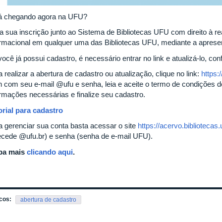
á chegando agora na UFU?
a sua inscrição junto ao Sistema de Bibliotecas UFU com direito à r
ormacional em qualquer uma das Bibliotecas UFU, mediante a apresen
ocê já possui cadastro, é necessário entrar no link e atualizá-lo, co
 realizar a abertura de cadastro ou atualização, clique no link:
https:
in com seu e-mail @ufu e senha, leia e aceite o termo de condições
ormações necessárias e finalize seu cadastro.
orial para cadastro
a gerenciar sua conta basta acessar o site
https://acervo.bibliotecas.
ecede @ufu.br) e senha (senha de e-mail UFU).
ba mais
clicando aqui
.
cos:
abertura de cadastro