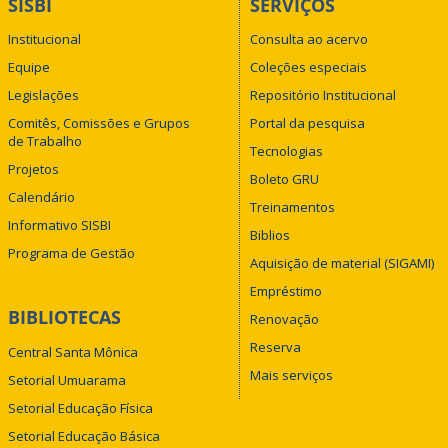
SISBI
SERVIÇOS
Institucional
Consulta ao acervo
Equipe
Coleções especiais
Legislações
Repositório Institucional
Comitês, Comissões e Grupos
Portal da pesquisa
de Trabalho
Tecnologias
Projetos
Boleto GRU
Calendário
Treinamentos
Informativo SISBI
Biblios
Programa de Gestão
Aquisição de material (SIGAMI)
Empréstimo
BIBLIOTECAS
Renovação
Reserva
Central Santa Mônica
Mais serviços
Setorial Umuarama
Setorial Educação Física
Setorial Educação Básica