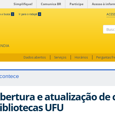
Simplifique!
Comunica BR
Participe
Acesso à infor
ACESS
ra a busca
3
Ir para o rodapé
4
Busc
ÂNDIA
Dados abertos
Serviços
Horários
Perguntas f
contece
bertura e atualização de 
ibliotecas UFU