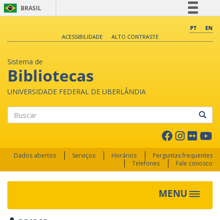
BRASIL
Simplifique!
PT
EN
ACESSIBILIDADE
ALTO CONTRASTE
Comunica BR
Participe
Sistema de
Acesso à informação
Bibliotecas
Legislação
UNIVERSIDADE FEDERAL DE UBERLÂNDIA
Canais
Buscar
Dados abertos
Serviços
Horários
Perguntas frequentes
Telefones
Fale conosco
MENU
Toggle 