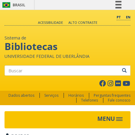
BRASIL
Simplifique!
PT
EN
ACESSIBILIDADE
ALTO CONTRASTE
Comunica BR
Participe
Sistema de
Acesso à informação
Bibliotecas
Legislação
UNIVERSIDADE FEDERAL DE UBERLÂNDIA
Canais
Buscar
Dados abertos
Serviços
Horários
Perguntas frequentes
Telefones
Fale conosco
MENU
Toggle 