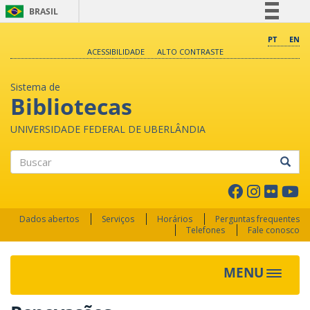
BRASIL
Simplifique!
PT
EN
ACESSIBILIDADE
ALTO CONTRASTE
Comunica BR
Participe
Sistema de
Acesso à informação
Bibliotecas
Legislação
UNIVERSIDADE FEDERAL DE UBERLÂNDIA
Canais
Buscar
Dados abertos
Serviços
Horários
Perguntas frequentes
Telefones
Fale conosco
MENU
Toggle 