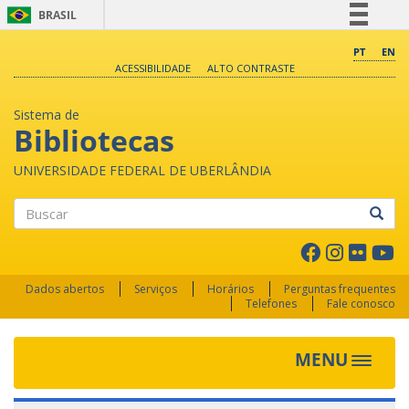
BRASIL
Simplifique!
PT
EN
ACESSIBILIDADE
ALTO CONTRASTE
Comunica BR
Participe
Sistema de
Acesso à informação
Bibliotecas
Legislação
UNIVERSIDADE FEDERAL DE UBERLÂNDIA
Canais
Buscar
Dados abertos
Serviços
Horários
Perguntas frequentes
Telefones
Fale conosco
MENU
Toggle 