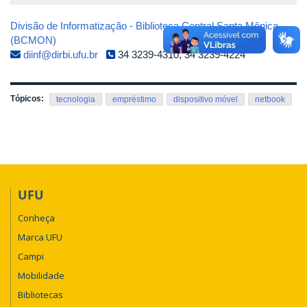
Divisão de Informatização - Biblioteca Central Santa Mônica
(BCMON)
diinf@dirbi.ufu.br
34 3239-4310, 34 3239-4224
Tópicos:
tecnologia
empréstimo
dispositivo móvel
netbook
UFU
Conheça
Marca UFU
Campi
Mobilidade
Bibliotecas