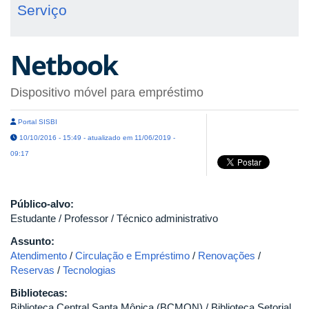
Serviço
Netbook
Dispositivo móvel para empréstimo
Portal SISBI
10/10/2016 - 15:49 - atualizado em 11/06/2019 -
09:17
Público-alvo:
Estudante / Professor / Técnico administrativo
Assunto:
Atendimento
/
Circulação e Empréstimo
/
Renovações
/
Reservas
/
Tecnologias
Bibliotecas:
Biblioteca Central Santa Mônica (BCMON) / Biblioteca Setorial