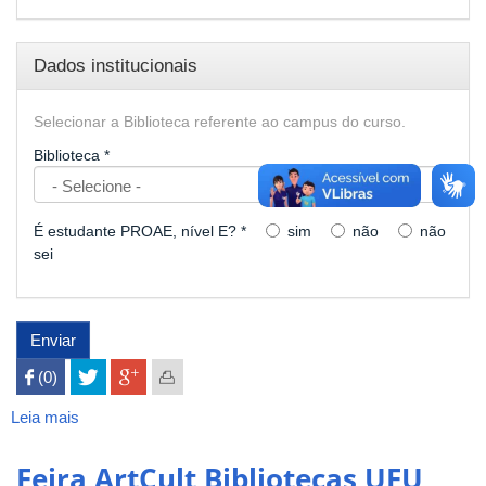
Dados institucionais
Selecionar a Biblioteca referente ao campus do curso.
Biblioteca
*
É estudante PROAE, nível E?
*
sim
não
não
sei
Enviar
 (0)

Leia mais
sobre
Empréstimo
de
Feira ArtCult Bibliotecas UFU
Notebooks