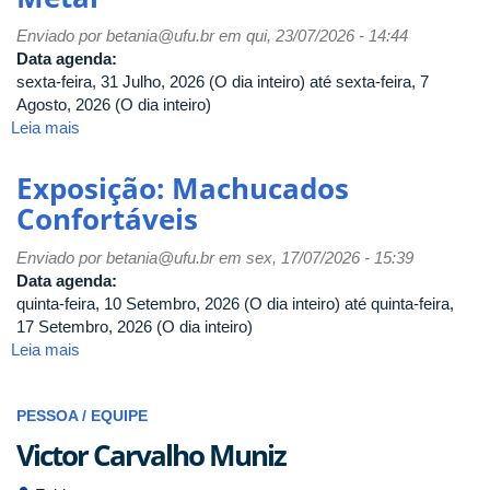
da
Enviado por
betania@ufu.br
em qui, 23/07/2026 - 14:44
Avifauna
Data agenda:
do
sexta-feira, 31 Julho, 2026 (O dia inteiro)
até
sexta-feira, 7
Cerrado
Agosto, 2026 (O dia inteiro)
Uberlandense
Leia mais
sobre
Exposição
–
Exposição: Machucados
T.E
Confortáveis
Gravura
em
Enviado por
betania@ufu.br
em sex, 17/07/2026 - 15:39
Metal
Data agenda:
quinta-feira, 10 Setembro, 2026 (O dia inteiro)
até
quinta-feira,
17 Setembro, 2026 (O dia inteiro)
Leia mais
sobre
Exposição:
Machucados
PESSOA / EQUIPE
Confortáveis
Victor Carvalho Muniz