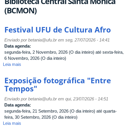
Biblioteca Central Santa Mônica
(BCMON)
Festival UFU de Cultura Afro
Enviado por
betania@ufu.br
em seg, 27/07/2026 - 14:41
Data agenda:
segunda-feira, 2 Novembro, 2026 (O dia inteiro)
até
sexta-feira,
6 Novembro, 2026 (O dia inteiro)
Leia mais
sobre
Festival
UFU
Exposição fotográfica "Entre
de
Tempos"
Cultura
Afro
Enviado por
betania@ufu.br
em qui, 23/07/2026 - 14:51
Data agenda:
segunda-feira, 21 Setembro, 2026 (O dia inteiro)
até
quarta-
feira, 30 Setembro, 2026 (O dia inteiro)
Leia mais
sobre
Exposição