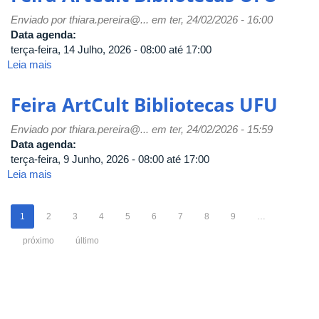
PROAE
Enviado por
thiara.pereira@...
em ter, 24/02/2026 - 16:00
Data agenda:
terça-feira, 14 Julho, 2026 -
08:00
até
17:00
Leia mais
sobre
Feira
ArtCult
Feira ArtCult Bibliotecas UFU
Bibliotecas
UFU
Enviado por
thiara.pereira@...
em ter, 24/02/2026 - 15:59
Data agenda:
terça-feira, 9 Junho, 2026 -
08:00
até
17:00
Leia mais
sobre
Feira
ArtCult
1
2
3
4
5
6
7
8
9
…
Bibliotecas
UFU
próximo
último