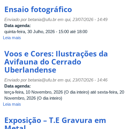
fotográfica
Ensaio fotográfico
"Entre
Tempos"
Enviado por
betania@ufu.br
em qui, 23/07/2026 - 14:49
Data agenda:
quinta-feira, 30 Julho, 2026 -
15:00
até
18:00
Leia mais
sobre
Ensaio
fotográfico
Voos e Cores: Ilustrações da
Avifauna do Cerrado
Uberlandense
Enviado por
betania@ufu.br
em qui, 23/07/2026 - 14:46
Data agenda:
terça-feira, 10 Novembro, 2026 (O dia inteiro)
até
sexta-feira, 20
Novembro, 2026 (O dia inteiro)
Leia mais
sobre
Voos
e
Exposição – T.E Gravura em
Cores:
Metal
Ilustrações