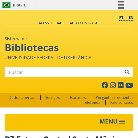
BRASIL
Simplifique!
PT
EN
ACESSIBILIDADE
ALTO CONTRASTE
Comunica BR
Participe
Sistema de
Acesso à informação
Bibliotecas
Legislação
UNIVERSIDADE FEDERAL DE UBERLÂNDIA
Canais
Buscar
Dados abertos
Serviços
Horários
Perguntas frequentes
Telefones
Fale conosco
MENU
Toggle 