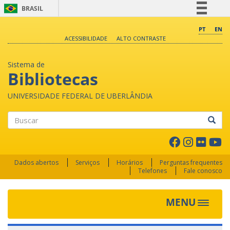
BRASIL
Simplifique!
PT
EN
ACESSIBILIDADE
ALTO CONTRASTE
Comunica BR
Participe
Sistema de
Acesso à informação
Bibliotecas
Legislação
UNIVERSIDADE FEDERAL DE UBERLÂNDIA
Canais
Buscar
Dados abertos
Serviços
Horários
Perguntas frequentes
Telefones
Fale conosco
MENU
Toggle 