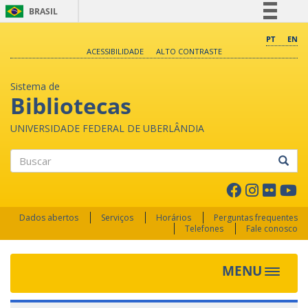
BRASIL
Simplifique!
PT
EN
ACESSIBILIDADE
ALTO CONTRASTE
Comunica BR
Participe
Sistema de
Acesso à informação
Bibliotecas
Legislação
UNIVERSIDADE FEDERAL DE UBERLÂNDIA
Canais
Buscar
Dados abertos
Serviços
Horários
Perguntas frequentes
Telefones
Fale conosco
MENU
Toggle 