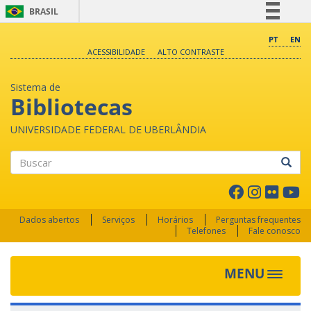
BRASIL
Simplifique!
PT
EN
ACESSIBILIDADE
ALTO CONTRASTE
Comunica BR
Participe
Sistema de
Acesso à informação
Bibliotecas
Legislação
UNIVERSIDADE FEDERAL DE UBERLÂNDIA
Canais
Buscar
Dados abertos
Serviços
Horários
Perguntas frequentes
Telefones
Fale conosco
MENU
Toggle 