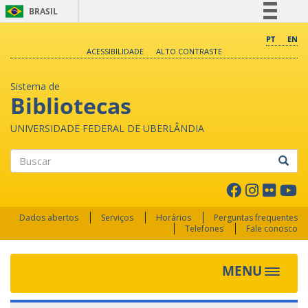
BRASIL
Simplifique!
PT
EN
ACESSIBILIDADE
ALTO CONTRASTE
Comunica BR
Participe
Sistema de
Acesso à informação
Bibliotecas
Legislação
UNIVERSIDADE FEDERAL DE UBERLÂNDIA
Canais
Buscar
Dados abertos
Serviços
Horários
Perguntas frequentes
Telefones
Fale conosco
MENU
Toggle 