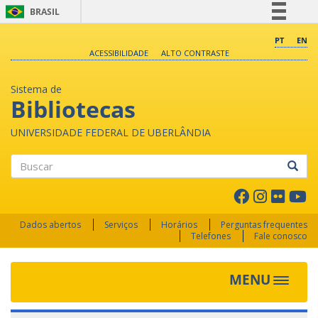
BRASIL
Simplifique!
PT
EN
ACESSIBILIDADE
ALTO CONTRASTE
Comunica BR
Participe
Sistema de
Acesso à informação
Bibliotecas
Legislação
UNIVERSIDADE FEDERAL DE UBERLÂNDIA
Canais
Buscar
Dados abertos
Serviços
Horários
Perguntas frequentes
Telefones
Fale conosco
MENU
Toggle 