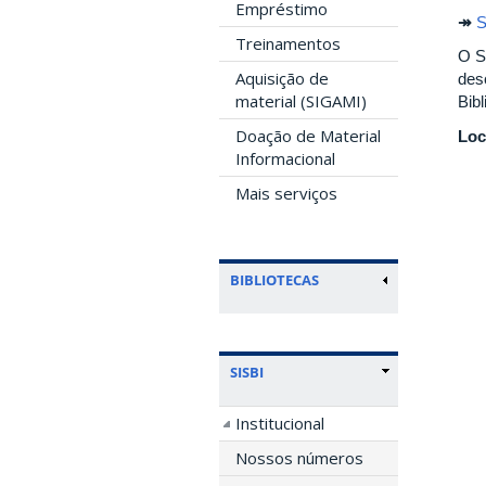
Empréstimo
↠
S
Treinamentos
O S
Aquisição de
des
material (SIGAMI)
Bib
Doação de Material
Loc
Informacional
Mais serviços
BIBLIOTECAS
SISBI
Institucional
Nossos números