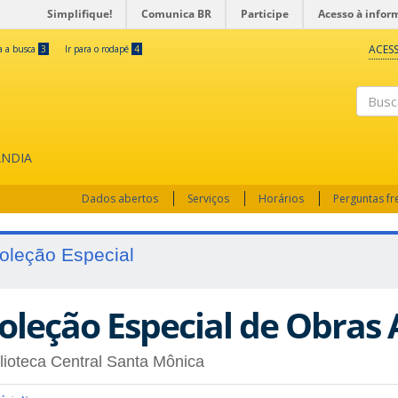
Simplifique!
Comunica BR
Participe
Acesso à infor
ACESS
ra a busca
3
Ir para o rodapé
4
Busc
ÂNDIA
Dados abertos
Serviços
Horários
Perguntas f
oleção Especial
oleção Especial de Obras 
lioteca Central Santa Mônica