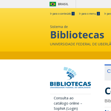
BRASIL
Ir para o conteúdo
1
Ir para o menu
2
Ir pa
Sistema de
Bibliotecas
UNIVERSIDADE FEDERAL DE UBERL
C
C
Consulta ao
Bib
catálogo online –
SophiA (Login)