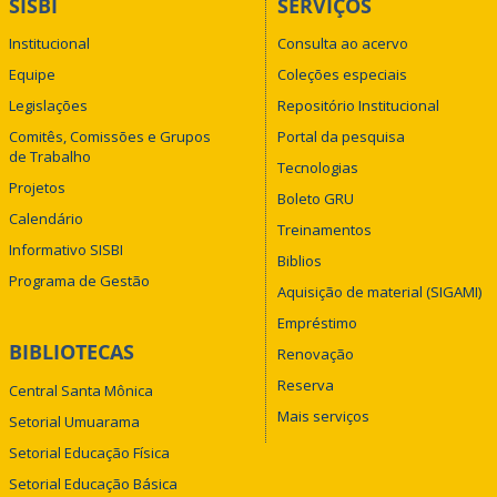
SISBI
SERVIÇOS
Institucional
Consulta ao acervo
Equipe
Coleções especiais
Legislações
Repositório Institucional
Comitês, Comissões e Grupos
Portal da pesquisa
de Trabalho
Tecnologias
Projetos
Boleto GRU
Calendário
Treinamentos
Informativo SISBI
Biblios
Programa de Gestão
Aquisição de material (SIGAMI)
Empréstimo
BIBLIOTECAS
Renovação
Reserva
Central Santa Mônica
Mais serviços
Setorial Umuarama
Setorial Educação Física
Setorial Educação Básica