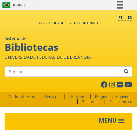
BRASIL
Simplifique!
PT
EN
ACESSIBILIDADE
ALTO CONTRASTE
Comunica BR
Participe
Sistema de
Acesso à informação
Bibliotecas
Legislação
UNIVERSIDADE FEDERAL DE UBERLÂNDIA
Canais
Buscar
Dados abertos
Serviços
Horários
Perguntas frequentes
Telefones
Fale conosco
MENU
Toggle 