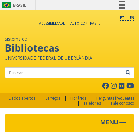
BRASIL
Simplifique!
PT
EN
ACESSIBILIDADE
ALTO CONTRASTE
Comunica BR
Participe
Sistema de
Acesso à informação
Bibliotecas
Legislação
UNIVERSIDADE FEDERAL DE UBERLÂNDIA
Canais
Buscar
Dados abertos
Serviços
Horários
Perguntas frequentes
Telefones
Fale conosco
MENU
Toggle 