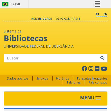
BRASIL
Simplifique!
PT
EN
ACESSIBILIDADE
ALTO CONTRASTE
Comunica BR
Participe
Sistema de
Acesso à informação
Bibliotecas
Legislação
UNIVERSIDADE FEDERAL DE UBERLÂNDIA
Canais
Buscar
Dados abertos
Serviços
Horários
Perguntas frequentes
Telefones
Fale conosco
MENU
Toggle 