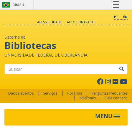
BRASIL
Simplifique!
PT
EN
ACESSIBILIDADE
ALTO CONTRASTE
Comunica BR
Participe
Sistema de
Acesso à informação
Bibliotecas
Legislação
UNIVERSIDADE FEDERAL DE UBERLÂNDIA
Canais
Buscar
Dados abertos
Serviços
Horários
Perguntas frequentes
Telefones
Fale conosco
MENU
Toggle 