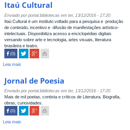
Mota
Itaú Cultural
Enviado por
portal.bibliotecas
em ter, 13/12/2016 - 17:20
Itaú Cultural é um instituto voltado para a pesquisa e produção
de conteúdo, incentivo e difusão de manifestações artístico-
intelectuais. Disponibiliza acesso a enciclopédias digitais
versando sobre arte e tecnologia, artes visuais, literatura
brasileira e teatro.
 (0)

Leia mais
sobre
Itaú
Cultural
Jornal de Poesia
Enviado por
portal.bibliotecas
em ter, 13/12/2016 - 17:20
Mais de mil poetas, contista e críticos de Literatura. Biografia,
obras, curiosidades.
 (0)

Leia mais
sobre
Jornal