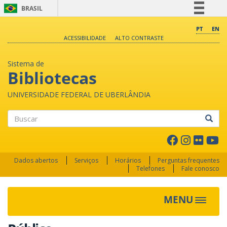
BRASIL
Simplifique!
PT
EN
ACESSIBILIDADE
ALTO CONTRASTE
Comunica BR
Participe
Sistema de
Acesso à informação
Bibliotecas
Legislação
UNIVERSIDADE FEDERAL DE UBERLÂNDIA
Canais
Buscar
Dados abertos
Serviços
Horários
Perguntas frequentes
Telefones
Fale conosco
MENU
Toggle 