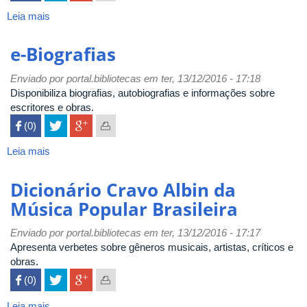
Leia mais
sobre
English
made
e-Biografias
in
Brasil
Enviado por
portal.bibliotecas
em ter, 13/12/2016 - 17:18
Disponibiliza biografias, autobiografias e informações sobre
escritores e obras.
 (0)

Leia mais
sobre
e-
Biografias
Dicionário Cravo Albin da
Música Popular Brasileira
Enviado por
portal.bibliotecas
em ter, 13/12/2016 - 17:17
Apresenta verbetes sobre gêneros musicais, artistas, críticos e
obras.
 (0)

Leia mais
sobre