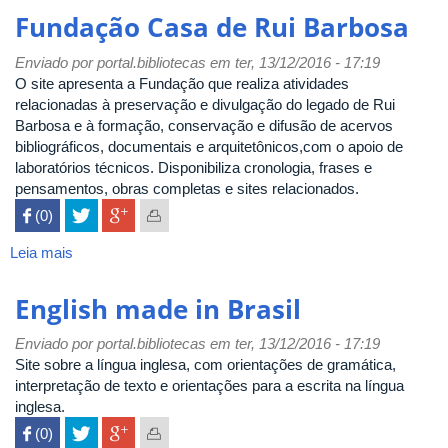
de
Fundação Casa de Rui Barbosa
Poesia
Enviado por
portal.bibliotecas
em ter, 13/12/2016 - 17:19
O site apresenta a Fundação que realiza atividades
relacionadas à preservação e divulgação do legado de Rui
Barbosa e à formação, conservação e difusão de acervos
bibliográficos, documentais e arquitetônicos,com o apoio de
laboratórios técnicos. Disponibiliza cronologia, frases e
pensamentos, obras completas e sites relacionados.
 (0)

Leia mais
sobre
Fundação
Casa
English made in Brasil
de
Rui
Enviado por
portal.bibliotecas
em ter, 13/12/2016 - 17:19
Barbosa
Site sobre a língua inglesa, com orientações de gramática,
interpretação de texto e orientações para a escrita na língua
inglesa.
 (0)
