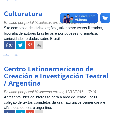
Dicionário
Cravo
Culturatura
Albin
da
Enviado por
portal.bibliotecas
em ter, 13/12/2016 - 17:17
Música
Site composto de várias seções, tais como: textos literários,
Popular
biografia de autores brasileiros e portugueses, gramática,
Brasileira
curiosidades e dados sobre Brasil.
 (0)

Leia mais
sobre
Culturatura
Centro Latinoamericano de
Creación e Investigación Teatral
/ Argentina
Enviado por
portal.bibliotecas
em ter, 13/12/2016 - 17:16
Apresenta links de interesse para a área de Teatro. Inclui
coleção de textos completos da dramaturgiaiberoamericana e
clássicos do teatro argentino.