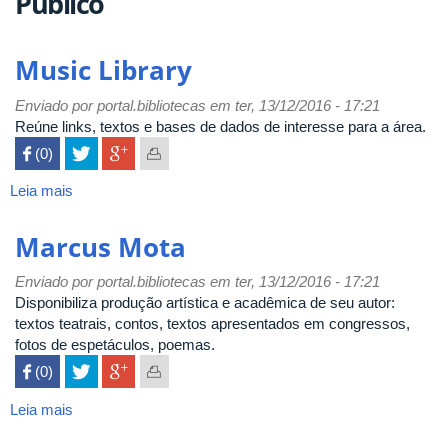
Público
Music Library
Enviado por
portal.bibliotecas
em ter, 13/12/2016 - 17:21
Reúne links, textos e bases de dados de interesse para a área.
 (0)

Leia mais
sobre
Music
Library
Marcus Mota
Enviado por
portal.bibliotecas
em ter, 13/12/2016 - 17:21
Disponibiliza produção artística e acadêmica de seu autor:
textos teatrais, contos, textos apresentados em congressos,
fotos de espetáculos, poemas.
 (0)

Leia mais
sobre
Marcus