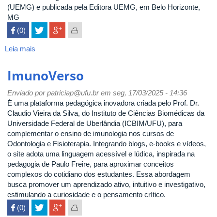
(UEMG) e publicada pela Editora UEMG, em Belo Horizonte,
MG
 (0)

Leia mais
sobre
Pensamentos
em
ImunoVerso
Design
Enviado por
patriciap@ufu.br
em seg, 17/03/2025 - 14:36
É uma plataforma pedagógica inovadora criada pelo Prof. Dr.
Claudio Vieira da Silva, do Instituto de Ciências Biomédicas da
Universidade Federal de Uberlândia (ICBIM/UFU), para
complementar o ensino de imunologia nos cursos de
Odontologia e Fisioterapia. Integrando blogs, e-books e vídeos,
o site adota uma linguagem acessível e lúdica, inspirada na
pedagogia de Paulo Freire, para aproximar conceitos
complexos do cotidiano dos estudantes. Essa abordagem
busca promover um aprendizado ativo, intuitivo e investigativo,
estimulando a curiosidade e o pensamento crítico.
 (0)
