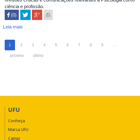
ciência e profissão.
 (0)

Leia mais
sobre
Estudos
de
1
2
3
4
5
6
7
8
9
…
Psicologia
PUC
próximo
último
Campinas
UFU
Conheça
Marca UFU
Campi