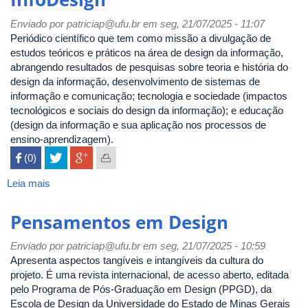
in
Design
Enviado por
patriciap@ufu.br
em seg, 21/07/2025 - 11:07
Periódico científico que tem como missão a divulgação de
estudos teóricos e práticos na área de design da informação,
abrangendo resultados de pesquisas sobre teoria e história do
design da informação, desenvolvimento de sistemas de
informação e comunicação; tecnologia e sociedade (impactos
tecnológicos e sociais do design da informação); e educação
(design da informação e sua aplicação nos processos de
ensino-aprendizagem).
 (0)

Leia mais
sobre
InfoDesign
Pensamentos em Design
Enviado por
patriciap@ufu.br
em seg, 21/07/2025 - 10:59
Apresenta aspectos tangíveis e intangíveis da cultura do
projeto. É uma revista internacional, de acesso aberto, editada
pelo Programa de Pós-Graduação em Design (PPGD), da
Escola de Design da Universidade do Estado de Minas Gerais