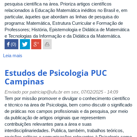
pesquisa científica na área. Prioriza artigos científicos
relacionados à Educação Matemática inéditos no Brasil e, em
particular, àqueles que abordam as linhas de pesquisa do
programa: Matemática, Estrutura Curricular e Formação de
Professores; História, Epistemologia e Didática de Matemática
e Tecnologias da Informação e da Didática da Matemática.
 (0)

Leia mais
sobre
Educação
Matemática
Estudos de Psicologia PUC
Pesquisa
Campinas
Enviado por
patriciap@ufu.br
em sex, 07/02/2025 - 14:09
Tem por missão promover e divulgar o conhecimento científico
e técnico na área de Psicologia, bem como discutir o significado
de práticas nos campos profissionais e da pesquisa, por meio
da publicação de artigos originais que representem
contribuições relevantes para a área e suas
interdisciplinariedades. Publica, também, trabalhos teóricos,
revisões críticas e comunicações relevantes à Psicologia como