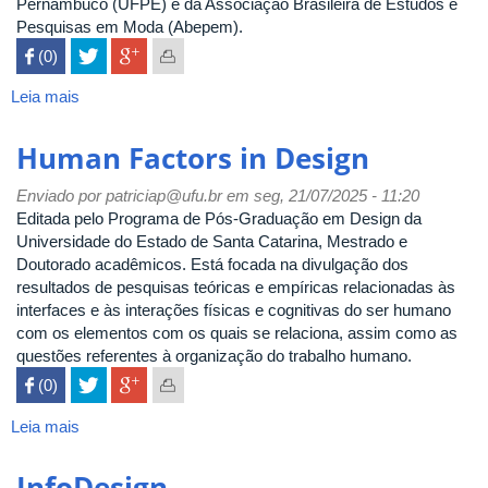
Pernambuco (UFPE) e da Associação Brasileira de Estudos e
Pesquisas em Moda (Abepem).
 (0)

Leia mais
sobre
Revista
de
Human Factors in Design
Ensino
em
Enviado por
patriciap@ufu.br
em seg, 21/07/2025 - 11:20
Artes,
Editada pelo Programa de Pós-Graduação em Design da
Moda
Universidade do Estado de Santa Catarina, Mestrado e
e
Doutorado acadêmicos. Está focada na divulgação dos
Design
resultados de pesquisas teóricas e empíricas relacionadas às
interfaces e às interações físicas e cognitivas do ser humano
com os elementos com os quais se relaciona, assim como as
questões referentes à organização do trabalho humano.
 (0)

Leia mais
sobre
Human
Factors
InfoDesign