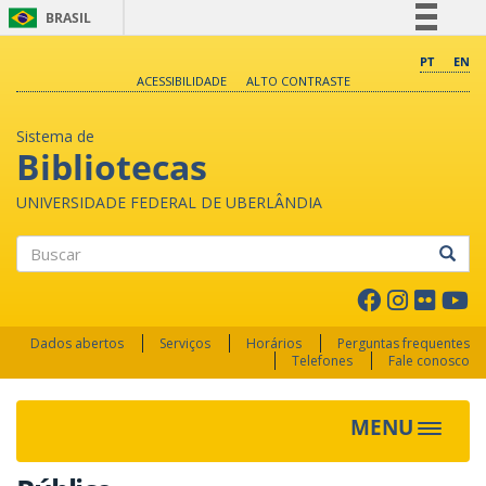
BRASIL
Simplifique!
PT
EN
ACESSIBILIDADE
ALTO CONTRASTE
Comunica BR
Participe
Sistema de
Acesso à informação
Bibliotecas
Legislação
UNIVERSIDADE FEDERAL DE UBERLÂNDIA
Canais
Buscar
Dados abertos
Serviços
Horários
Perguntas frequentes
Telefones
Fale conosco
MENU
Toggle 