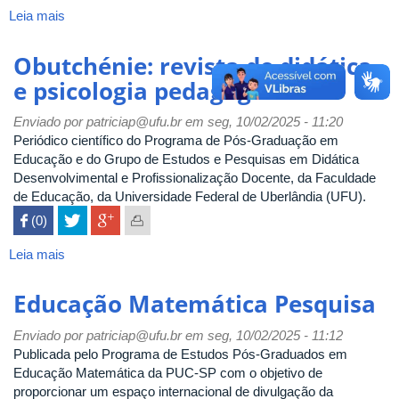
Leia mais
sobre
ImunoVerso
Obutchénie: revista de didática
e psicologia pedagógica
Enviado por
patriciap@ufu.br
em seg, 10/02/2025 - 11:20
Periódico científico do Programa de Pós-Graduação em
Educação e do Grupo de Estudos e Pesquisas em Didática
Desenvolvimental e Profissionalização Docente, da Faculdade
de Educação, da Universidade Federal de Uberlândia (UFU).
 (0)

Leia mais
sobre
Obutchénie:
revista
Educação Matemática Pesquisa
de
didática
Enviado por
patriciap@ufu.br
em seg, 10/02/2025 - 11:12
e
Publicada pelo Programa de Estudos Pós-Graduados em
psicologia
Educação Matemática da PUC-SP com o objetivo de
pedagógica
proporcionar um espaço internacional de divulgação da