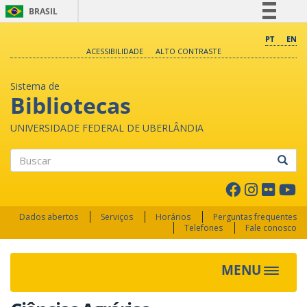
BRASIL
Simplifique!
PT
EN
ACESSIBILIDADE
ALTO CONTRASTE
Comunica BR
Participe
Sistema de
Acesso à informação
Bibliotecas
Legislação
UNIVERSIDADE FEDERAL DE UBERLÂNDIA
Canais
Buscar
Dados abertos
Serviços
Horários
Perguntas frequentes
Telefones
Fale conosco
MENU
Toggle 