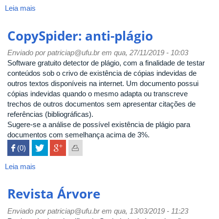
Leia mais
sobre
Target
GEDWeb
CopySpider: anti-plágio
-
Sistema
Enviado por
patriciap@ufu.br
em qua, 27/11/2019 - 10:03
de
Software gratuito detector de plágio, com a finalidade de testar
Gestão
conteúdos sob o crivo de existência de cópias indevidas de
de
outros textos disponíveis na internet. Um documento possui
Normas
cópias indevidas quando o mesmo adapta ou transcreve
e
trechos de outros documentos sem apresentar citações de
Documentos
referências (bibliográficas).
Regulatórios
Sugere-se a análise de possível existência de plágio para
documentos com semelhança acima de 3%.
 (0)

Leia mais
sobre
CopySpider:
anti-
Revista Árvore
plágio
Enviado por
patriciap@ufu.br
em qua, 13/03/2019 - 11:23