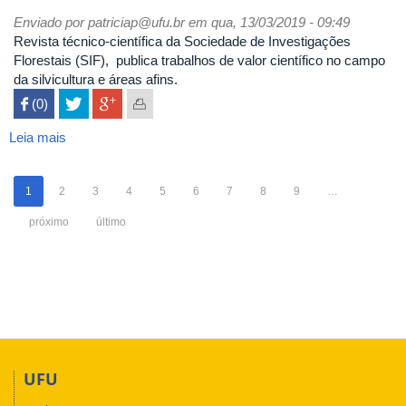
Madeira
Enviado por
patriciap@ufu.br
em qua, 13/03/2019 - 09:49
Revista técnico-científica da Sociedade de Investigações
Florestais (SIF), publica trabalhos de valor científico no campo
da silvicultura e áreas afins.
 (0)

Leia mais
sobre
Revista
Árvore
1
2
3
4
5
6
7
8
9
…
próximo
último
UFU