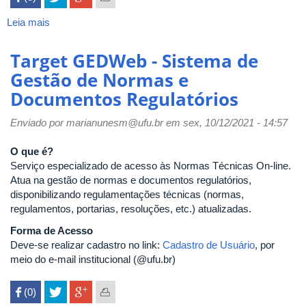
Leia mais
sobre
Biblioteca
Virtual
Target GEDWeb - Sistema de
da
Gestão de Normas e
Saúde
Documentos Regulatórios
-
Medicina
Enviado por
Veterinária
marianunesm@ufu.br
em sex, 10/12/2021 - 14:57
e
O que é?
Zootecnia
Serviço especializado de acesso às Normas Técnicas On-line.
Atua na gestão de normas e documentos regulatórios,
disponibilizando regulamentações técnicas (normas,
regulamentos, portarias, resoluções, etc.) atualizadas.
Forma de Acesso
Deve-se realizar cadastro no link:
Cadastro de Usuário
, por
meio do e-mail institucional (@ufu.br)
 (0)
