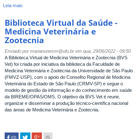
Leia mais
sobre
Repositório
-
Biblioteca Virtual da Saúde -
Instituto
Medicina Veterinária e
Interamericano
Zootecnia
de
Cooperación
Enviado por
para
marianunesm@ufu.br
em qua, 29/06/2022 - 09:50
A Biblioteca Virtual de Medicina Veterinária e Zootecnia (BVS
la
Vet) foi criada por iniciativa da biblioteca da Faculdade de
Agricultura
Medicina Veterinária e Zootecnia da Universidade de São Paulo
(FMVZ-USP), com o apoio do Conselho Regional de Medicina
Veterinária do Estado de São Paulo (CRMV-SP) e segue o
modelo de gestão da informação e do conhecimento em saúde
da BIREME/OPAS/OMS. O objetivo da BVS Vet é reunir,
organizar e disseminar a produção técnico-científica nacional
das áreas de Medicina Veterinária e Zootecnia.
 (0)
