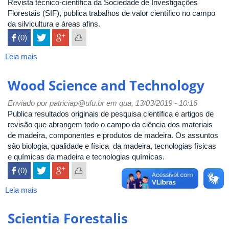
Revista técnico-científica da Sociedade de Investigações
Florestais (SIF), publica trabalhos de valor científico no campo
da silvicultura e áreas afins.
 (0)

Leia mais
sobre
Revista
Árvore
Wood Science and Technology
Enviado por
patriciap@ufu.br
em qua, 13/03/2019 - 10:16
Publica resultados originais de pesquisa científica e artigos de
revisão que abrangem todo o campo da ciência dos materiais
de madeira, componentes e produtos de madeira. Os assuntos
são biologia, qualidade e física da madeira, tecnologias físicas
e químicas da madeira e tecnologias químicas.
 (0)

Leia mais
sobre
Wood
Science
Scientia Forestalis
and