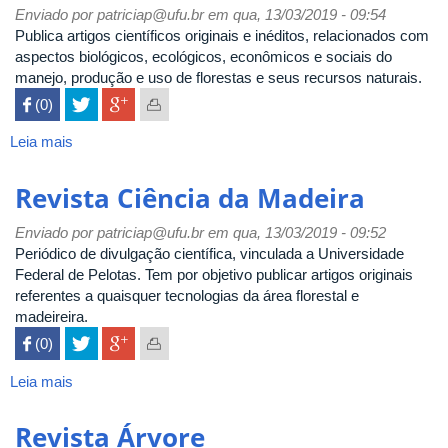
Technology
Enviado por
patriciap@ufu.br
em qua, 13/03/2019 - 09:54
Publica artigos científicos originais e inéditos, relacionados com
aspectos biológicos, ecológicos, econômicos e sociais do
manejo, produção e uso de florestas e seus recursos naturais.
 (0)

Leia mais
sobre
Scientia
Forestalis
Revista Ciência da Madeira
Enviado por
patriciap@ufu.br
em qua, 13/03/2019 - 09:52
Periódico de divulgação científica, vinculada a Universidade
Federal de Pelotas. Tem por objetivo publicar artigos originais
referentes a quaisquer tecnologias da área florestal e
madeireira.
 (0)

Leia mais
sobre
Revista
Ciência
Revista Árvore
da