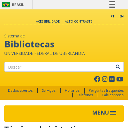
BRASIL
Simplifique!
PT
EN
ACESSIBILIDADE
ALTO CONTRASTE
Comunica BR
Participe
Sistema de
Acesso à informação
Bibliotecas
Legislação
UNIVERSIDADE FEDERAL DE UBERLÂNDIA
Canais
Buscar
Dados abertos
Serviços
Horários
Perguntas frequentes
Telefones
Fale conosco
MENU
Toggle 