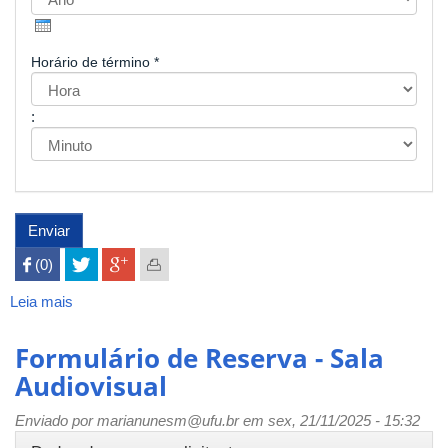
Ano
Horário de término
*
Hora
:
Minuto
Enviar
 (0)

Leia mais
sobre
Formulário
de
Formulário de Reserva - Sala
Reserva
Audiovisual
-
Sala
Enviado por
marianunesm@ufu.br
em sex, 21/11/2025 - 15:32
Multiuso