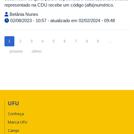
representado na CDU recebe um código (alfa)numérico.
Betânia Nunes
02/08/2023 - 10:57 - atualizado em 02/02/2024 - 09:48
1
2
3
4
5
6
7
8
9
…
próximo
último
UFU
Conheça
Marca UFU
Campi