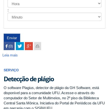
Hora
:
Minuto
Enviar
 (0)

Leia mais
sobre
Agendamento
de
SERVIÇO
visita
-
Detecção de plágio
Coleções
especiais
O software Plagius, detector de plágio da GH Software, está
disponível para a comunidade UFU. Acesse-o através do
computador do Setor de Multimeios, no 2º piso da Biblioteca
Central Santa Mônica. Iniciativa do Portal de Periódicos da UFU
em parceria com o SISBI/UFU.