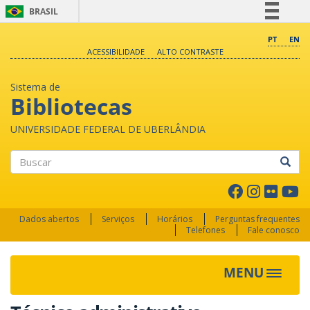
BRASIL
Simplifique!
PT
EN
ACESSIBILIDADE
ALTO CONTRASTE
Comunica BR
Participe
Sistema de
Acesso à informação
Bibliotecas
Legislação
UNIVERSIDADE FEDERAL DE UBERLÂNDIA
Canais
Buscar
Dados abertos
Serviços
Horários
Perguntas frequentes
Telefones
Fale conosco
MENU
Toggle 