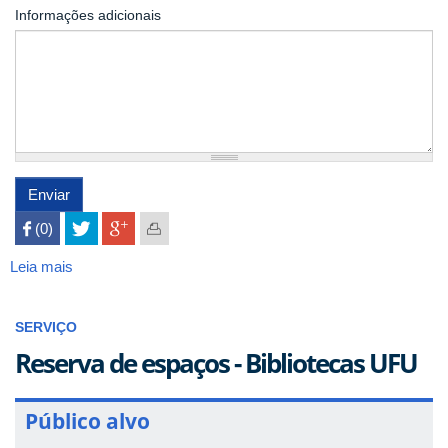
Informações adicionais
Enviar
 (0)

Leia mais
sobre
Formulário
de
SERVIÇO
Reserva
-
Reserva de espaços - Bibliotecas UFU
Sala
Audiovisual
Público alvo