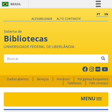
BRASIL
Simplifique!
PT
EN
ACESSIBILIDADE
ALTO CONTRASTE
Comunica BR
Participe
Sistema de
Acesso à informação
Bibliotecas
Legislação
UNIVERSIDADE FEDERAL DE UBERLÂNDIA
Canais
Buscar
Dados abertos
Serviços
Horários
Perguntas frequentes
Telefones
Fale conosco
MENU
Toggle 