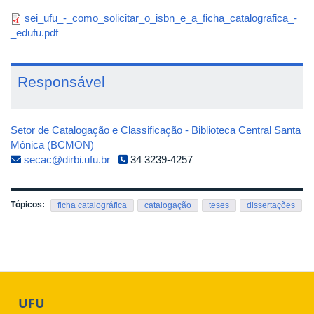
sei_ufu_-_como_solicitar_o_isbn_e_a_ficha_catalografica_-
_edufu.pdf
Responsável
Setor de Catalogação e Classificação - Biblioteca Central Santa
Mônica (BCMON)
secac@dirbi.ufu.br
34 3239-4257
Tópicos:
ficha catalográfica
catalogação
teses
dissertações
UFU