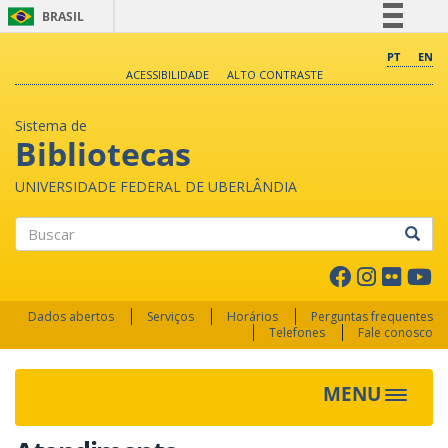
BRASIL
Simplifique!
PT
EN
ACESSIBILIDADE
ALTO CONTRASTE
Comunica BR
Participe
Sistema de
Acesso à informação
Bibliotecas
Legislação
UNIVERSIDADE FEDERAL DE UBERLÂNDIA
Canais
Buscar
Dados abertos
Serviços
Horários
Perguntas frequentes
Telefones
Fale conosco
MENU
Toggle 