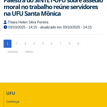
Palestra do SINTET-UFU sobre assédio
moral no trabalho reúne servidores
na UFU Santa Mônica
Thiara Helen Silva Pereira
03/10/2025 - 14:15 - atualizado em 03/10/2025 - 14:15
1
2
3
4
5
6
7
8
9
…
próximo
último
UFU
Conheça