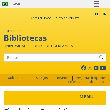
BRASIL
Simplifique!
PT
EN
ACESSIBILIDADE
ALTO CONTRASTE
Comunica BR
Participe
Sistema de
Acesso à informação
Bibliotecas
Legislação
UNIVERSIDADE FEDERAL DE UBERLÂNDIA
Canais
Buscar
Dados abertos
Serviços
Horários
Perguntas frequentes
Telefones
Fale conosco
MENU
Toggle 