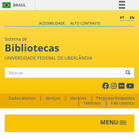
BRASIL
Simplifique!
PT
EN
ACESSIBILIDADE
ALTO CONTRASTE
Comunica BR
Participe
Sistema de
Acesso à informação
Bibliotecas
Legislação
UNIVERSIDADE FEDERAL DE UBERLÂNDIA
Canais
Buscar
Dados abertos
Serviços
Horários
Perguntas frequentes
Telefones
Fale conosco
MENU
Toggle 