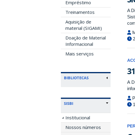
Empréstimo
A D
Treinamentos
Sis
Aquisição de
com
material (SIGAMI)
M
Doação de Material
2
Informacional
Mais serviços
AC
31
BIBLIOTECAS
A D
inf
P
SISBI
1
Institucional
PE
Nossos números