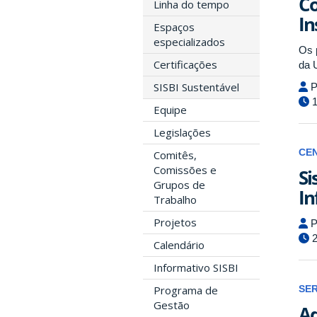
Co
Linha do tempo
In
Espaços
especializados
Os 
Certificações
da 
SISBI Sustentável
P
1
Equipe
Legislações
CE
Comitês,
Comissões e
Si
Grupos de
In
Trabalho
Projetos
P
2
Calendário
Informativo SISBI
Programa de
SE
Gestão
Aq