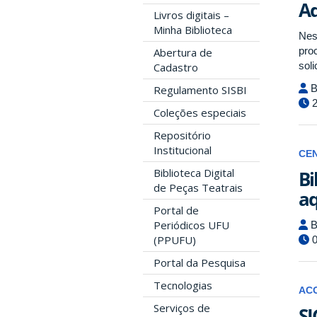
Aq
Livros digitais –
Minha Biblioteca
Nes
pro
Abertura de
sol
Cadastro
B
Regulamento SISBI
2
Coleções especiais
Repositório
Institucional
CE
Biblioteca Digital
Bi
de Peças Teatrais
aq
Portal de
Periódicos UFU
B
(PPUFU)
0
Portal da Pesquisa
Tecnologias
AC
Serviços de
SI