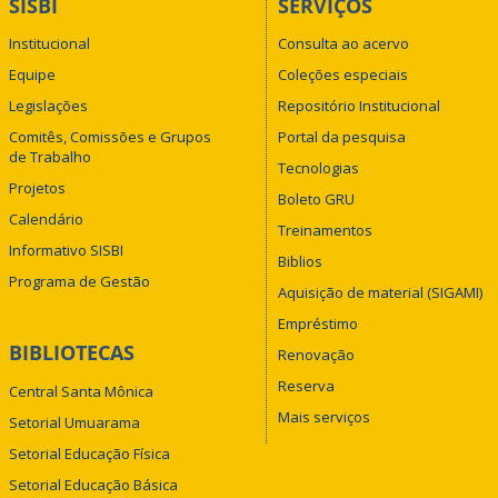
SISBI
SERVIÇOS
Institucional
Consulta ao acervo
Equipe
Coleções especiais
Legislações
Repositório Institucional
Comitês, Comissões e Grupos
Portal da pesquisa
de Trabalho
Tecnologias
Projetos
Boleto GRU
Calendário
Treinamentos
Informativo SISBI
Biblios
Programa de Gestão
Aquisição de material (SIGAMI)
Empréstimo
BIBLIOTECAS
Renovação
Reserva
Central Santa Mônica
Mais serviços
Setorial Umuarama
Setorial Educação Física
Setorial Educação Básica