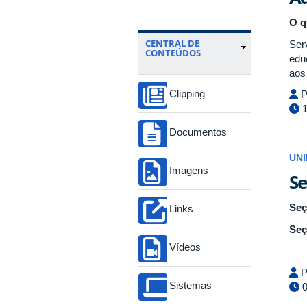
O q
CENTRAL DE
Serv
CONTEÚDOS
edu
aos
Clipping
P
1
Documentos
UN
Imagens
Se
Seç
Links
Seç
Vídeos
P
Sistemas
0