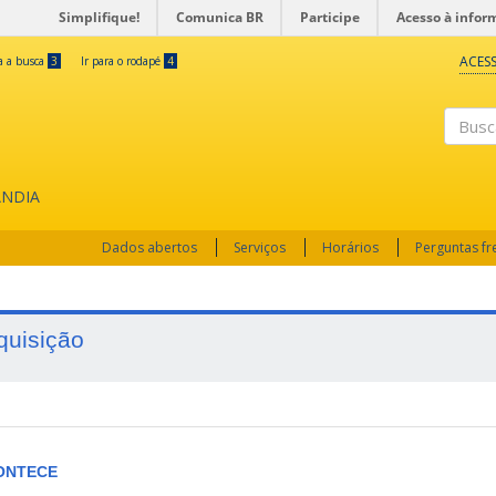
Simplifique!
Comunica BR
Participe
Acesso à infor
ACESS
ra a busca
3
Ir para o rodapé
4
Busc
ÂNDIA
Dados abertos
Serviços
Horários
Perguntas f
quisição
ONTECE