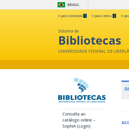
BRASIL
Ir para o conteúdo
1
Ir para o menu
2
Ir pa
Sistema de
Bibliotecas
UNIVERSIDADE FEDERAL DE UBERL
a
Consulta ao
catálogo online –
AC
SophiA (Login)