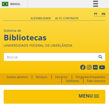
BRASIL
Simplifique!
PT
EN
ACESSIBILIDADE
ALTO CONTRASTE
Comunica BR
Participe
Sistema de
Acesso à informação
Bibliotecas
Legislação
UNIVERSIDADE FEDERAL DE UBERLÂNDIA
Canais
Buscar
Dados abertos
Serviços
Horários
Perguntas frequentes
Telefones
Fale conosco
MENU
Toggle 