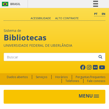
BRASIL
Simplifique!
PT
EN
ACESSIBILIDADE
ALTO CONTRASTE
Comunica BR
Participe
Sistema de
Acesso à informação
Bibliotecas
Legislação
UNIVERSIDADE FEDERAL DE UBERLÂNDIA
Canais
Buscar
Dados abertos
Serviços
Horários
Perguntas frequentes
Telefones
Fale conosco
MENU
Toggle 