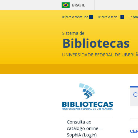
BRASIL
Ir para o conteúdo
1
Ir para o menu
2
Ir pa
Sistema de
Bibliotecas
UNIVERSIDADE FEDERAL DE UBERL
C
Consulta ao
catálogo online –
CE
SophiA (Login)