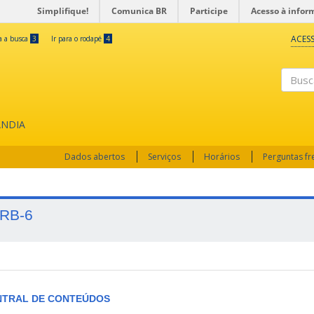
Simplifique!
Comunica BR
Participe
Acesso à infor
ACESS
ra a busca
3
Ir para o rodapé
4
Busc
ÂNDIA
Dados abertos
Serviços
Horários
Perguntas f
RB-6
NTRAL DE CONTEÚDOS