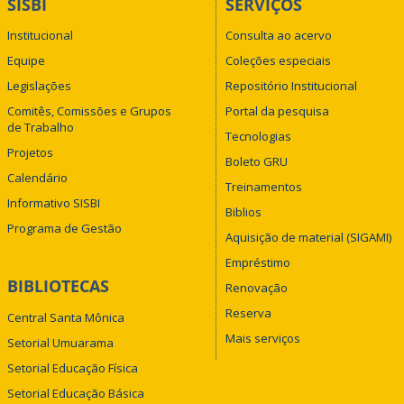
SISBI
SERVIÇOS
Institucional
Consulta ao acervo
Equipe
Coleções especiais
Legislações
Repositório Institucional
Comitês, Comissões e Grupos
Portal da pesquisa
de Trabalho
Tecnologias
Projetos
Boleto GRU
Calendário
Treinamentos
Informativo SISBI
Biblios
Programa de Gestão
Aquisição de material (SIGAMI)
Empréstimo
BIBLIOTECAS
Renovação
Reserva
Central Santa Mônica
Mais serviços
Setorial Umuarama
Setorial Educação Física
Setorial Educação Básica