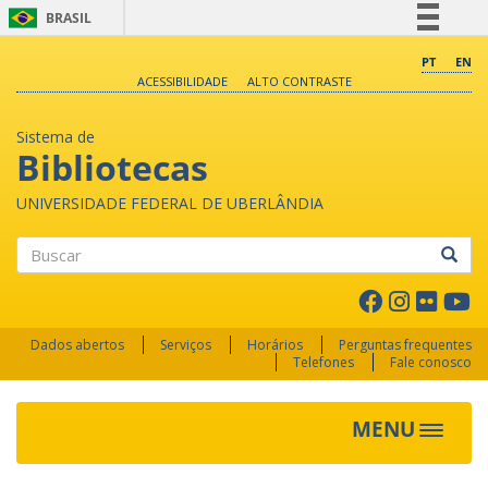
BRASIL
Simplifique!
PT
EN
ACESSIBILIDADE
ALTO CONTRASTE
Comunica BR
Participe
Sistema de
Acesso à informação
Bibliotecas
Legislação
UNIVERSIDADE FEDERAL DE UBERLÂNDIA
Canais
Buscar
Dados abertos
Serviços
Horários
Perguntas frequentes
Telefones
Fale conosco
MENU
Toggle 