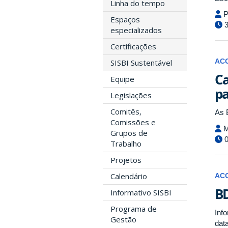
Linha do tempo
P
Espaços
3
especializados
Certificações
SISBI Sustentável
AC
Ca
Equipe
pa
Legislações
Comitês,
As 
Comissões e
M
Grupos de
0
Trabalho
Projetos
Calendário
AC
BD
Informativo SISBI
Programa de
Inf
Gestão
data