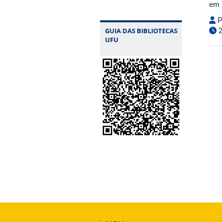
em 
P
2
GUIA DAS BIBLIOTECAS
UFU