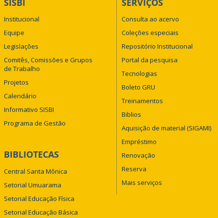
SISBI
SERVIÇOS
Institucional
Consulta ao acervo
Equipe
Coleções especiais
Legislações
Repositório Institucional
Comitês, Comissões e Grupos
Portal da pesquisa
de Trabalho
Tecnologias
Projetos
Boleto GRU
Calendário
Treinamentos
Informativo SISBI
Biblios
Programa de Gestão
Aquisição de material (SIGAMI)
Empréstimo
BIBLIOTECAS
Renovação
Reserva
Central Santa Mônica
Mais serviços
Setorial Umuarama
Setorial Educação Física
Setorial Educação Básica