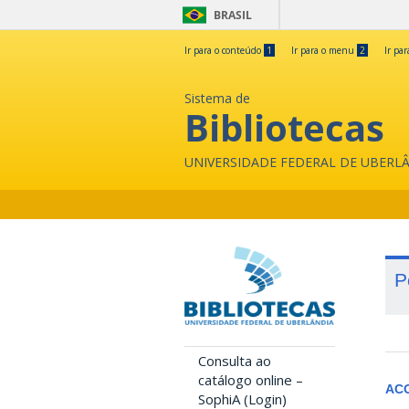
BRASIL
Ir para o conteúdo
1
Ir para o menu
2
Ir pa
Sistema de
Bibliotecas
UNIVERSIDADE FEDERAL DE UBERL
P
Consulta ao
catálogo online –
AC
SophiA (Login)