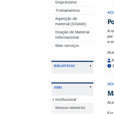
Empréstimo
Treinamentos
AC
Aquisição de
Po
material (SIGAMI)
A r
Doação de Material
por
Informacional
e-ma
Mais serviços
Ace
P
BIBLIOTECAS
1
AC
SISBI
Ma
Institucional
Ace
Nossos números
Esc