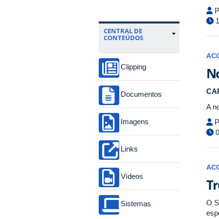
P
1
CENTRAL DE
CONTEÚDOS
AC
Clipping
No
CAP
Documentos
A n
Imagens
P
0
Links
AC
Vídeos
Tr
O S
Sistemas
esp