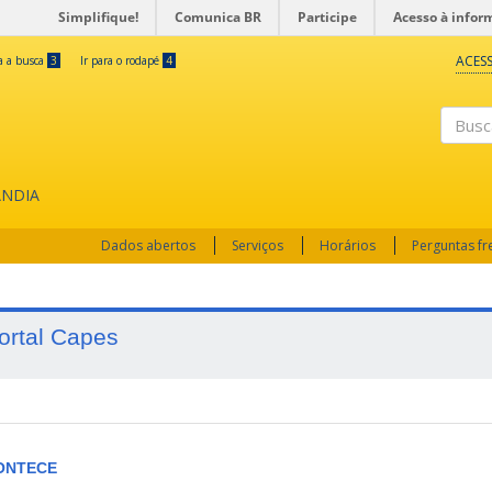
Simplifique!
Comunica BR
Participe
Acesso à infor
ACESS
ra a busca
3
Ir para o rodapé
4
Busc
ÂNDIA
Dados abertos
Serviços
Horários
Perguntas f
ortal Capes
ONTECE