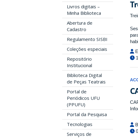
Tr
Livros digitais –
Minha Biblioteca
Tre
Abertura de
Ses
Cadastro
par
Regulamento SISBI
hab
Coleções especiais
E
1
Repositório
Institucional
Biblioteca Digital
AC
de Peças Teatrais
CA
Portal de
Periódicos UFU
CAP
(PPUFU)
Info
Portal da Pesquisa
Tecnologias
B
0
Serviços de