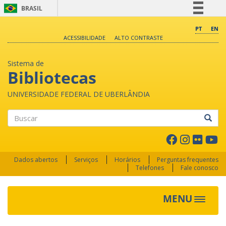
BRASIL
Simplifique!
PT
EN
ACESSIBILIDADE
ALTO CONTRASTE
Comunica BR
Participe
Sistema de
Acesso à informação
Bibliotecas
Legislação
UNIVERSIDADE FEDERAL DE UBERLÂNDIA
Canais
Buscar
Dados abertos
Serviços
Horários
Perguntas frequentes
Telefones
Fale conosco
MENU
Toggle 